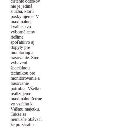
čistenie odtokov
nie je jediná
služba, ktorú
poskytujeme. V
maximálnej
kvalite a za
výborné ceny
riešime
spoľahlivo aj
dopyty pre
monitoring a
trasovanie. Sme
vybavení
špeciálnou
technikou pre
monitorovanie a
trasovanie
potrubia. Všetko
realizujeme
maximálne šetrne
vo vzťahu k
Vášmu majetku.
Takže sa
nemusíte obávať,
že po zásahu