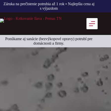
Záruka na prečistenie potrubia až 1 rok • Najlepšia cena aj
s výjazdom
Ponúkame aj sanácie (bezvýkopové opravy) potrubí pre
domácnosti a firmy.