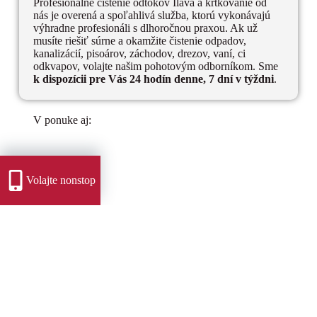
Profesionálne čistenie odtokov Ilava a krtkovanie od
nás je overená a spoľahlivá služba, ktorú vykonávajú
výhradne profesionáli s dlhoročnou praxou. Ak už
musíte riešiť súrne a okamžite čistenie odpadov,
kanalizácií, pisoárov, záchodov, drezov, vaní, ci
odkvapov, volajte našim pohotovým odborníkom. Sme
k dispozícii pre Vás 24 hodín denne, 7 dní v týždni
.
V ponuke aj:
Volajte nonstop