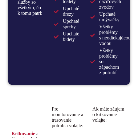
toalety
dažďových
služby so
zvodov
všetkým, čo
Upchaté
k tomu patrí:
drezy
Upchaté
umývačky
Upchaté
sprchy
Všetky
problémy
Upchaté
s neodtekajúcou
bidety
vodou
Všetky
problémy
so
zápachom
z potrubí
Pre
Ak máte záujem
monitorovanie a
o krtkovanie
trasovanie
volajte:
potrubia volajte:
Krtkovanie
a